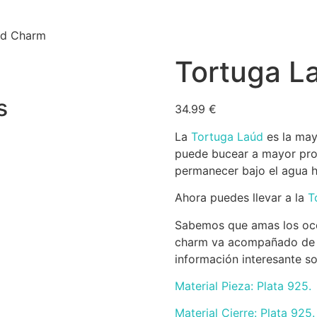
úd Charm
Tortuga L
s
34.99
€
La
Tortuga Laúd
es la may
puede bucear a mayor pro
permanecer bajo el agua h
Ahora puedes llevar a la
T
Sabemos que amas los océ
charm va acompañado de u
información interesante s
Material Pieza: Plata 925.
Material Cierre: Plata 925.